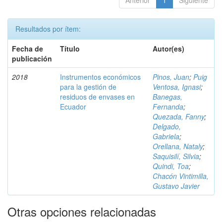
Anterior
1
Siguiente
Resultados por ítem:
Fecha de
Título
Autor(es)
publicación
2018
Instrumentos económicos
Pinos, Juan
;
Puig
para la gestión de
Ventosa, Ignasi
;
residuos de envases en
Banegas,
Ecuador
Fernanda
;
Quezada, Fanny
;
Delgado,
Gabriela
;
Orellana, Nataly
;
Saquisilí, Silvia
;
Quindi, Toa
;
Chacón Vintimilla,
Gustavo Javier
Otras opciones relacionadas