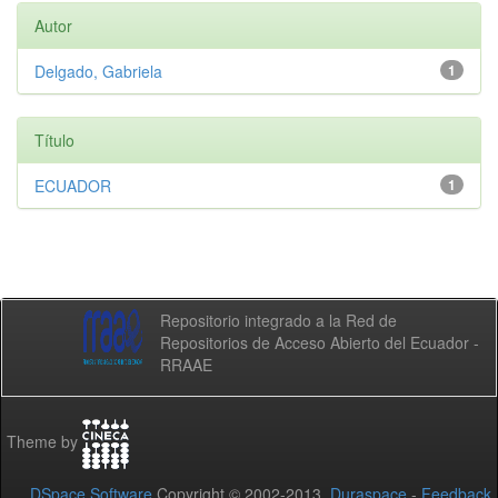
Autor
Delgado, Gabriela
1
Título
ECUADOR
1
Repositorio integrado a la Red de
Repositorios de Acceso Abierto del Ecuador -
RRAAE
Theme by
DSpace Software
Copyright © 2002-2013
Duraspace
-
Feedback