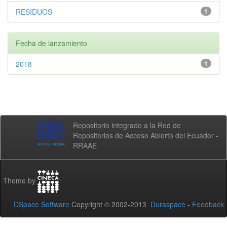
RESIDUOS
1
Fecha de lanzamiento
2018
1
Repositorio integrado a la Red de
Repositorios de Acceso Abierto del Ecuador -
RRAAE
Theme by
DSpace Software
Copyright © 2002-2013
Duraspace
-
Feedback