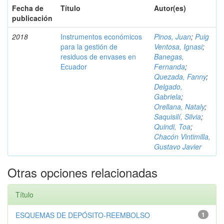
Fecha de
Título
Autor(es)
publicación
2018
Instrumentos económicos
Pinos, Juan
;
Puig
para la gestión de
Ventosa, Ignasi
;
residuos de envases en
Banegas,
Ecuador
Fernanda
;
Quezada, Fanny
;
Delgado,
Gabriela
;
Orellana, Nataly
;
Saquisilí, Silvia
;
Quindi, Toa
;
Chacón Vintimilla,
Gustavo Javier
Otras opciones relacionadas
Título
ESQUEMAS DE DEPÓSITO-REEMBOLSO
1