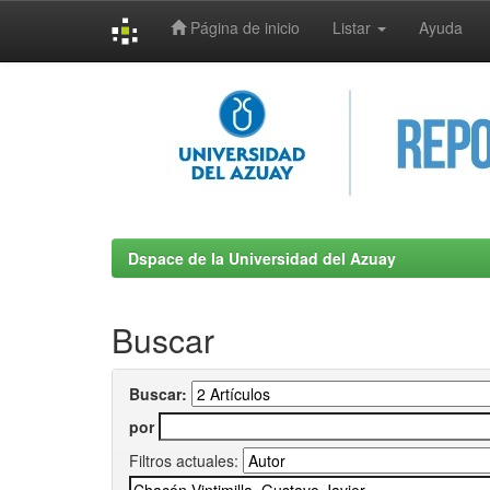
Página de inicio
Listar
Ayuda
Skip
navigation
Dspace de la Universidad del Azuay
Buscar
Buscar:
por
Filtros actuales: