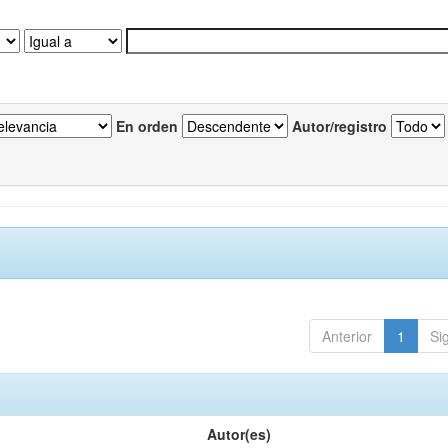
En orden
Autor/registro
Anterior
1
Si
Autor(es)