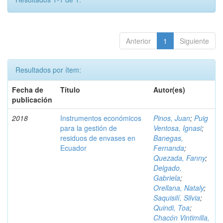
Anterior
1
Siguiente
Resultados por ítem:
Fecha de
Título
Autor(es)
publicación
2018
Instrumentos económicos
Pinos, Juan
;
Puig
para la gestión de
Ventosa, Ignasi
;
residuos de envases en
Banegas,
Ecuador
Fernanda
;
Quezada, Fanny
;
Delgado,
Gabriela
;
Orellana, Nataly
;
Saquisilí, Silvia
;
Quindi, Toa
;
Chacón Vintimilla,