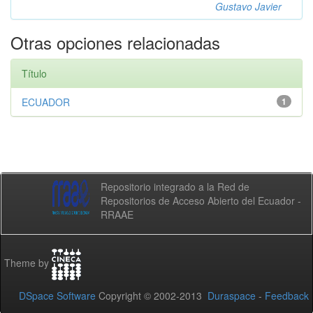
Gustavo Javier
Otras opciones relacionadas
Título
ECUADOR
1
Repositorio integrado a la Red de
Repositorios de Acceso Abierto del Ecuador -
RRAAE
Theme by
DSpace Software
Copyright © 2002-2013
Duraspace
-
Feedback