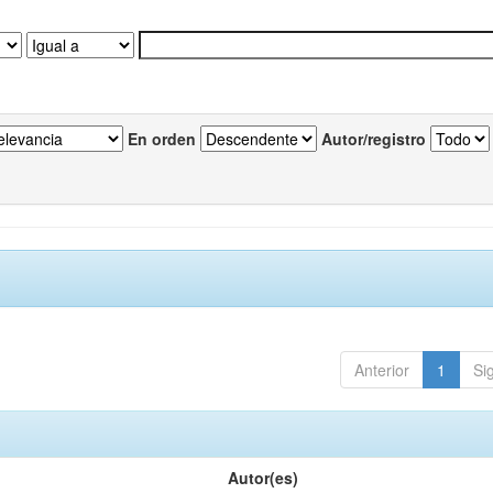
En orden
Autor/registro
Anterior
1
Si
Autor(es)