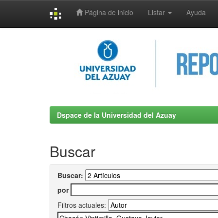
Página de inicio
Listar
Ayuda
Skip
navigation
Dspace de la Universidad del Azuay
Buscar
Buscar:
por
Filtros actuales: