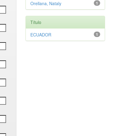
Orellana, Nataly
1
Título
ECUADOR
1