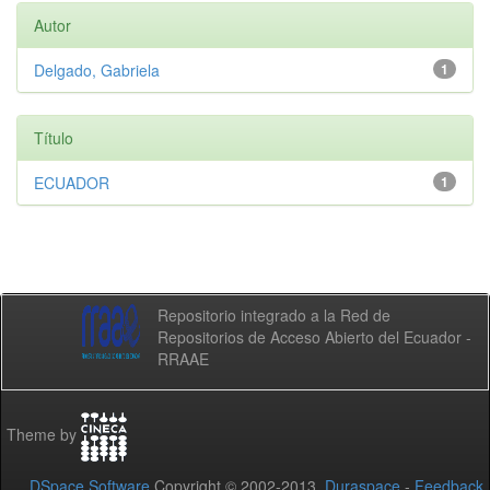
Autor
Delgado, Gabriela
1
Título
ECUADOR
1
Repositorio integrado a la Red de
Repositorios de Acceso Abierto del Ecuador -
RRAAE
Theme by
DSpace Software
Copyright © 2002-2013
Duraspace
-
Feedback