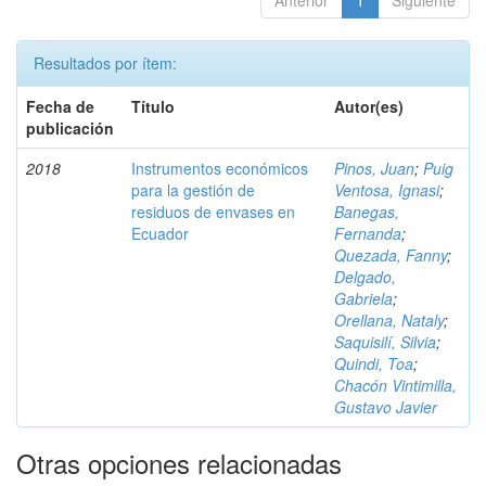
Anterior
1
Siguiente
Resultados por ítem:
Fecha de
Título
Autor(es)
publicación
2018
Instrumentos económicos
Pinos, Juan
;
Puig
para la gestión de
Ventosa, Ignasi
;
residuos de envases en
Banegas,
Ecuador
Fernanda
;
Quezada, Fanny
;
Delgado,
Gabriela
;
Orellana, Nataly
;
Saquisilí, Silvia
;
Quindi, Toa
;
Chacón Vintimilla,
Gustavo Javier
Otras opciones relacionadas