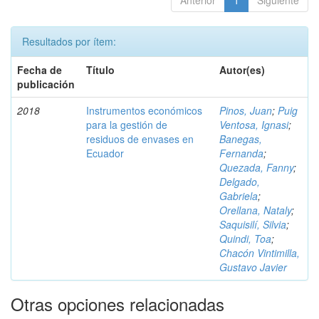
Anterior
1
Siguiente
Resultados por ítem:
Fecha de
Título
Autor(es)
publicación
2018
Instrumentos económicos
Pinos, Juan
;
Puig
para la gestión de
Ventosa, Ignasi
;
residuos de envases en
Banegas,
Ecuador
Fernanda
;
Quezada, Fanny
;
Delgado,
Gabriela
;
Orellana, Nataly
;
Saquisilí, Silvia
;
Quindi, Toa
;
Chacón Vintimilla,
Gustavo Javier
Otras opciones relacionadas