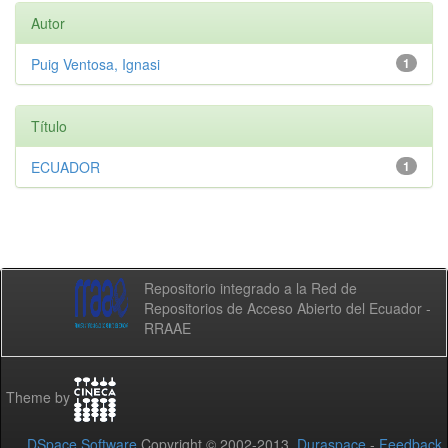
Autor
Puig Ventosa, Ignasi
1
Título
ECUADOR
1
Repositorio integrado a la Red de
Repositorios de Acceso Abierto del Ecuador -
RRAAE
Theme by
DSpace Software
Copyright © 2002-2013
Duraspace
-
Feedback