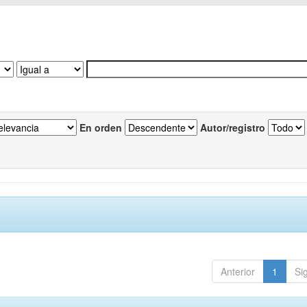
En orden
Autor/registro
Anterior
1
Si