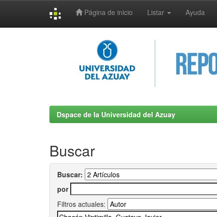
Página de inicio
Listar
Ayuda
Skip
navigation
Dspace de la Universidad del Azuay
Buscar
Buscar:
por
Filtros actuales: