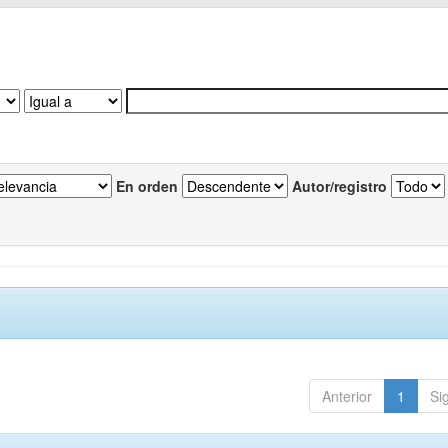
En orden
Autor/registro
Anterior
1
Si