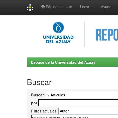
Página de inicio
Listar
Ayuda
Skip
navigation
Dspace de la Universidad del Azuay
Buscar
Buscar:
por
Filtros actuales: