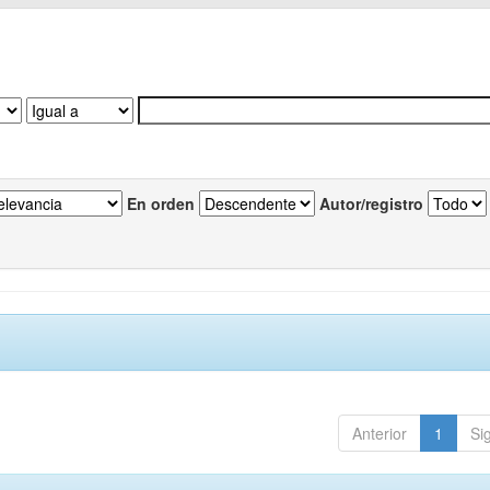
En orden
Autor/registro
Anterior
1
Si