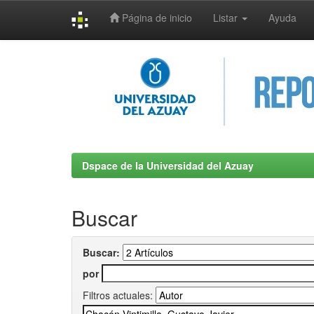
Página de inicio
Listar
Ayuda
Skip
navigation
Dspace de la Universidad del Azuay
Buscar
Buscar:
por
Filtros actuales: