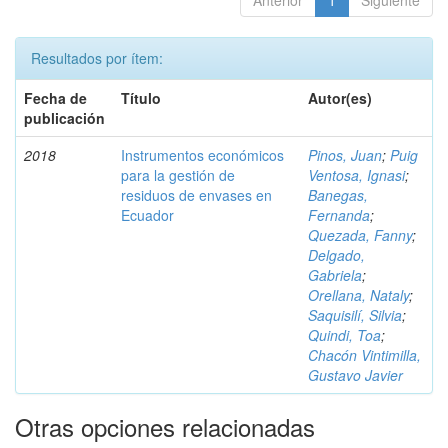
Anterior
1
Siguiente
Resultados por ítem:
Fecha de
Título
Autor(es)
publicación
2018
Instrumentos económicos
Pinos, Juan
;
Puig
para la gestión de
Ventosa, Ignasi
;
residuos de envases en
Banegas,
Ecuador
Fernanda
;
Quezada, Fanny
;
Delgado,
Gabriela
;
Orellana, Nataly
;
Saquisilí, Silvia
;
Quindi, Toa
;
Chacón Vintimilla,
Gustavo Javier
Otras opciones relacionadas