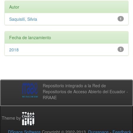
Autor
Saquisilí, Silvia
1
Fecha de lanzamiento
2018
1
Repositorio integrado a la Red de
Repositorios de Acceso Abierto del Ecuador -
RRAAE
Theme by
DSpace Software
Copyright © 2002-2013
Duraspace
-
Feedback