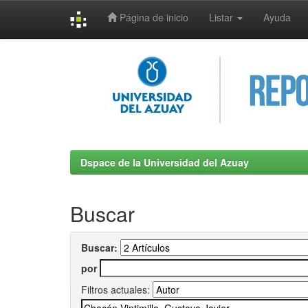
Página de inicio
Listar
Ayuda
Skip
navigation
Dspace de la Universidad del Azuay
Buscar
Buscar:
por
Filtros actuales: