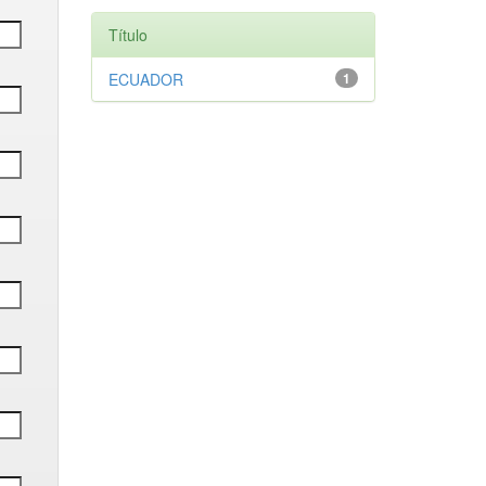
Título
ECUADOR
1