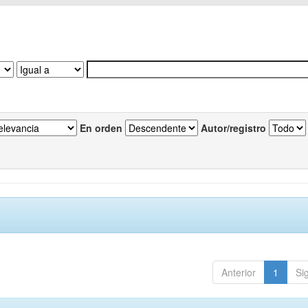
En orden
Autor/registro
Anterior
1
Si