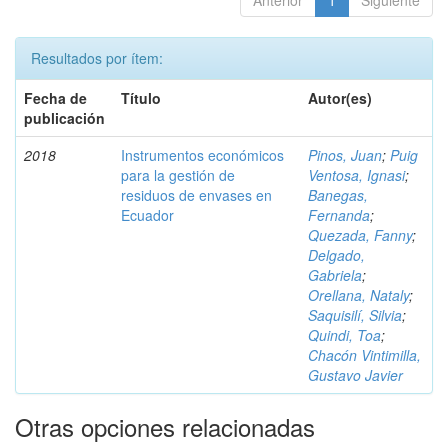
Anterior
1
Siguiente
Resultados por ítem:
Fecha de
Título
Autor(es)
publicación
2018
Instrumentos económicos
Pinos, Juan
;
Puig
para la gestión de
Ventosa, Ignasi
;
residuos de envases en
Banegas,
Ecuador
Fernanda
;
Quezada, Fanny
;
Delgado,
Gabriela
;
Orellana, Nataly
;
Saquisilí, Silvia
;
Quindi, Toa
;
Chacón Vintimilla,
Gustavo Javier
Otras opciones relacionadas