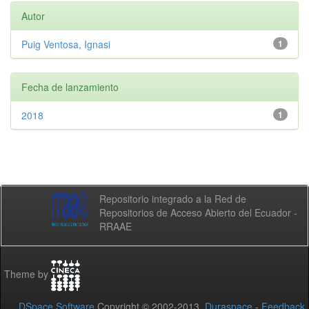
Autor
Puig Ventosa, Ignasi
1
Fecha de lanzamiento
2018
1
Repositorio integrado a la Red de
Repositorios de Acceso Abierto del Ecuador -
RRAAE
Theme by
DSpace Software
Copyright © 2002-2013
Duraspace
-
Feedback