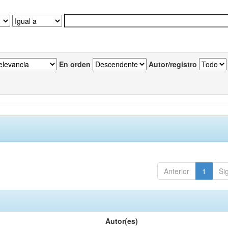
En orden
Autor/registro
Anterior
1
Si
Autor(es)