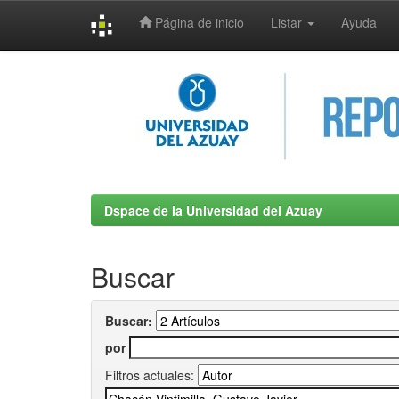
Página de inicio
Listar
Ayuda
Skip
navigation
Dspace de la Universidad del Azuay
Buscar
Buscar:
por
Filtros actuales: