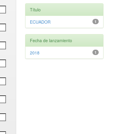
Título
ECUADOR
1
Fecha de lanzamiento
2018
1