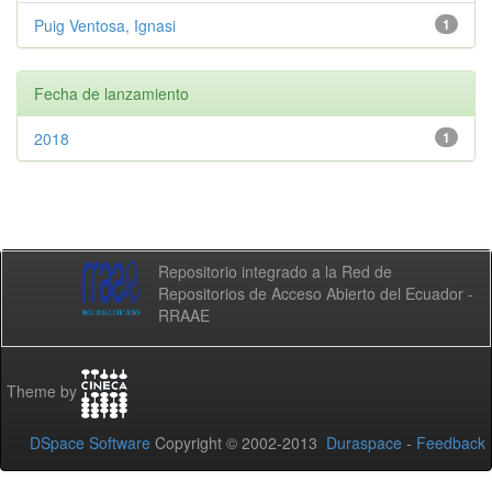
Puig Ventosa, Ignasi
1
Fecha de lanzamiento
2018
1
Repositorio integrado a la Red de
Repositorios de Acceso Abierto del Ecuador -
RRAAE
Theme by
DSpace Software
Copyright © 2002-2013
Duraspace
-
Feedback