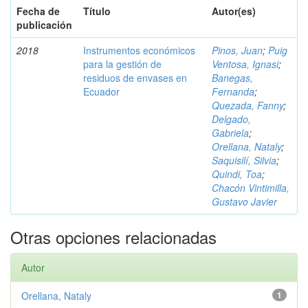
Fecha de
Título
Autor(es)
publicación
2018
Instrumentos económicos
Pinos, Juan
;
Puig
para la gestión de
Ventosa, Ignasi
;
residuos de envases en
Banegas,
Ecuador
Fernanda
;
Quezada, Fanny
;
Delgado,
Gabriela
;
Orellana, Nataly
;
Saquisilí, Silvia
;
Quindi, Toa
;
Chacón Vintimilla,
Gustavo Javier
Otras opciones relacionadas
Autor
Orellana, Nataly
1