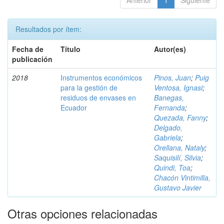
Anterior
1
Siguiente
Resultados por ítem:
Fecha de
Título
Autor(es)
publicación
2018
Instrumentos económicos
Pinos, Juan
;
Puig
para la gestión de
Ventosa, Ignasi
;
residuos de envases en
Banegas,
Ecuador
Fernanda
;
Quezada, Fanny
;
Delgado,
Gabriela
;
Orellana, Nataly
;
Saquisilí, Silvia
;
Quindi, Toa
;
Chacón Vintimilla,
Gustavo Javier
Otras opciones relacionadas