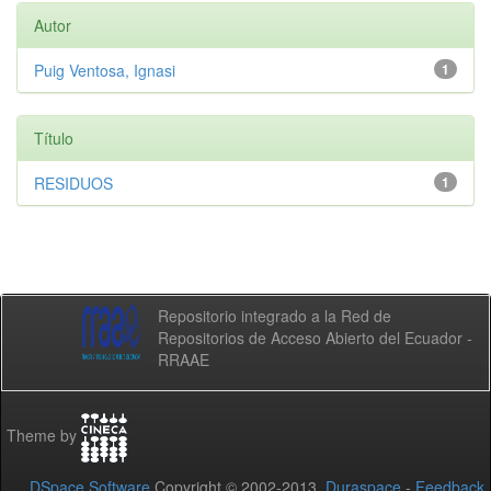
Autor
Puig Ventosa, Ignasi
1
Título
RESIDUOS
1
Repositorio integrado a la Red de
Repositorios de Acceso Abierto del Ecuador -
RRAAE
Theme by
DSpace Software
Copyright © 2002-2013
Duraspace
-
Feedback