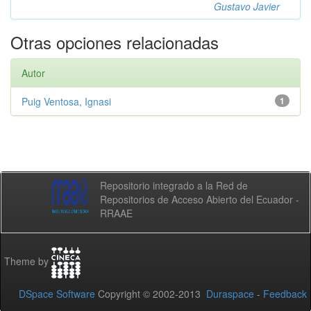
Gustavo Javier
Otras opciones relacionadas
Autor
Puig Ventosa, Ignasi
1
Repositorio integrado a la Red de
Repositorios de Acceso Abierto del Ecuador -
RRAAE
Theme by
DSpace Software
Copyright © 2002-2013
Duraspace
-
Feedback