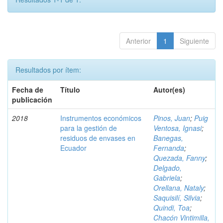
Anterior
1
Siguiente
Resultados por ítem:
Fecha de
Título
Autor(es)
publicación
2018
Instrumentos económicos
Pinos, Juan
;
Puig
para la gestión de
Ventosa, Ignasi
;
residuos de envases en
Banegas,
Ecuador
Fernanda
;
Quezada, Fanny
;
Delgado,
Gabriela
;
Orellana, Nataly
;
Saquisilí, Silvia
;
Quindi, Toa
;
Chacón Vintimilla,