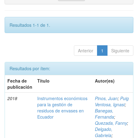
Resultados 1-1 de 1.
Anterior
1
Siguiente
Resultados por ítem:
Fecha de
Título
Autor(es)
publicación
2018
Instrumentos económicos
Pinos, Juan
;
Puig
para la gestión de
Ventosa, Ignasi
;
residuos de envases en
Banegas,
Ecuador
Fernanda
;
Quezada, Fanny
;
Delgado,
Gabriela
;