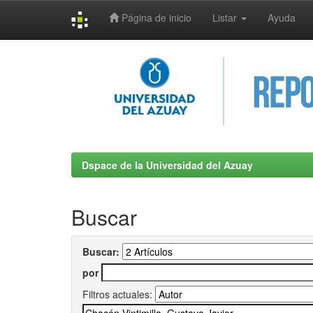
Página de inicio
Listar
Ayuda
Skip
navigation
Dspace de la Universidad del Azuay
Buscar
Buscar:
por
Filtros actuales: