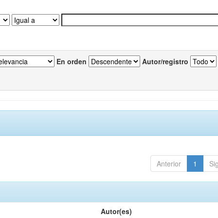
En orden
Autor/registro
Anterior
1
Si
Autor(es)