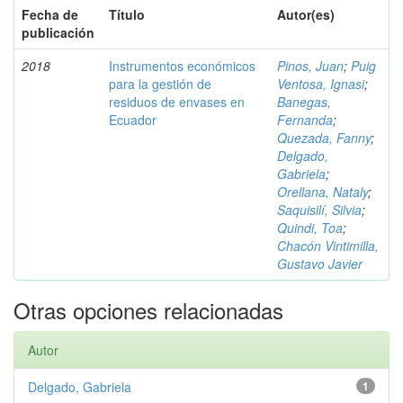
Fecha de
Título
Autor(es)
publicación
2018
Instrumentos económicos
Pinos, Juan
;
Puig
para la gestión de
Ventosa, Ignasi
;
residuos de envases en
Banegas,
Ecuador
Fernanda
;
Quezada, Fanny
;
Delgado,
Gabriela
;
Orellana, Nataly
;
Saquisilí, Silvia
;
Quindi, Toa
;
Chacón Vintimilla,
Gustavo Javier
Otras opciones relacionadas
Autor
Delgado, Gabriela
1