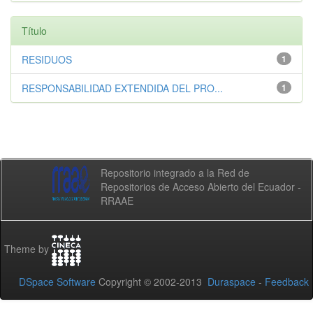
Título
RESIDUOS
1
RESPONSABILIDAD EXTENDIDA DEL PRO...
1
Repositorio integrado a la Red de
Repositorios de Acceso Abierto del Ecuador -
RRAAE
Theme by
DSpace Software
Copyright © 2002-2013
Duraspace
-
Feedback