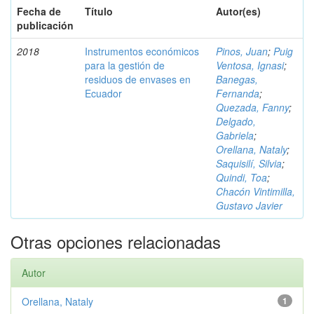
Fecha de
Título
Autor(es)
publicación
2018
Instrumentos económicos
Pinos, Juan
;
Puig
para la gestión de
Ventosa, Ignasi
;
residuos de envases en
Banegas,
Ecuador
Fernanda
;
Quezada, Fanny
;
Delgado,
Gabriela
;
Orellana, Nataly
;
Saquisilí, Silvia
;
Quindi, Toa
;
Chacón Vintimilla,
Gustavo Javier
Otras opciones relacionadas
Autor
Orellana, Nataly
1