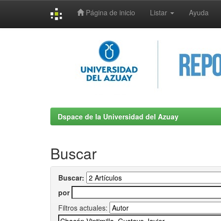
Página de inicio
Listar
Ayuda
Skip
navigation
Dspace de la Universidad del Azuay
Buscar
Buscar:
por
Filtros actuales: