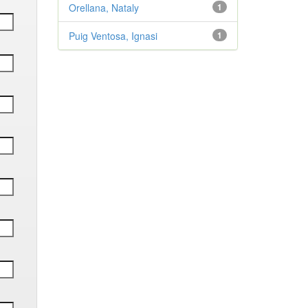
Orellana, Nataly
1
Puig Ventosa, Ignasi
1