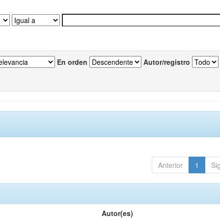
En orden
Autor/registro
Anterior
1
Si
Autor(es)