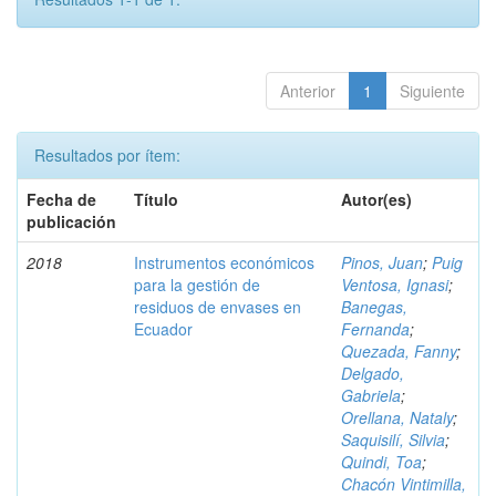
Anterior
1
Siguiente
Resultados por ítem:
Fecha de
Título
Autor(es)
publicación
2018
Instrumentos económicos
Pinos, Juan
;
Puig
para la gestión de
Ventosa, Ignasi
;
residuos de envases en
Banegas,
Ecuador
Fernanda
;
Quezada, Fanny
;
Delgado,
Gabriela
;
Orellana, Nataly
;
Saquisilí, Silvia
;
Quindi, Toa
;
Chacón Vintimilla,