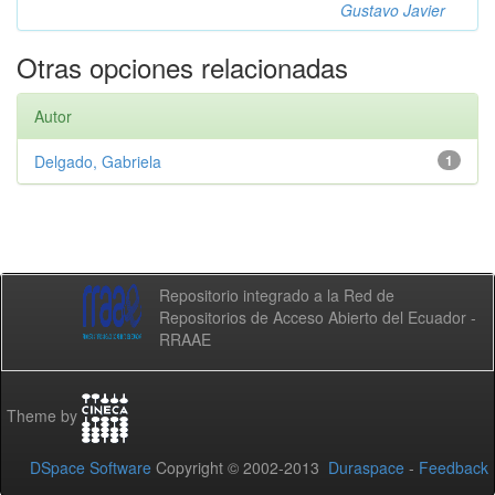
Gustavo Javier
Otras opciones relacionadas
Autor
Delgado, Gabriela
1
Repositorio integrado a la Red de
Repositorios de Acceso Abierto del Ecuador -
RRAAE
Theme by
DSpace Software
Copyright © 2002-2013
Duraspace
-
Feedback