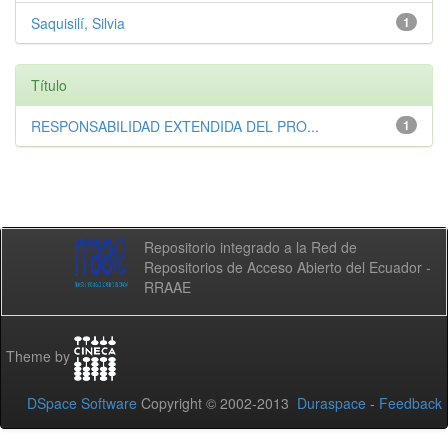
Saquisilí, Silvia
1
Título
RESPONSABILIDAD EXTENDIDA DEL PRO...
1
Repositorio integrado a la Red de
Repositorios de Acceso Abierto del Ecuador -
RRAAE
Theme by
DSpace Software
Copyright © 2002-2013
Duraspace
-
Feedback