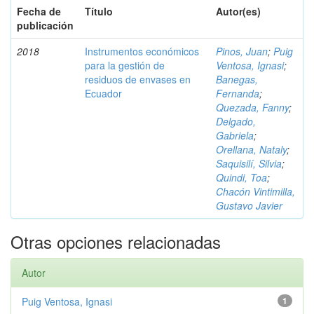
Fecha de
Título
Autor(es)
publicación
2018
Instrumentos económicos
Pinos, Juan
;
Puig
para la gestión de
Ventosa, Ignasi
;
residuos de envases en
Banegas,
Ecuador
Fernanda
;
Quezada, Fanny
;
Delgado,
Gabriela
;
Orellana, Nataly
;
Saquisilí, Silvia
;
Quindi, Toa
;
Chacón Vintimilla,
Gustavo Javier
Otras opciones relacionadas
Autor
Puig Ventosa, Ignasi
1