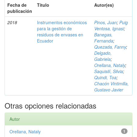
Fecha de
Título
Autor(es)
publicación
2018
Instrumentos económicos
Pinos, Juan
;
Puig
para la gestión de
Ventosa, Ignasi
;
residuos de envases en
Banegas,
Ecuador
Fernanda
;
Quezada, Fanny
;
Delgado,
Gabriela
;
Orellana, Nataly
;
Saquisilí, Silvia
;
Quindi, Toa
;
Chacón Vintimilla,
Gustavo Javier
Otras opciones relacionadas
Autor
Orellana, Nataly
1