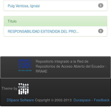
Puig Ventosa, Ignasi
1
Título
RESPONSABILIDAD EXTENDIDA DEL PRO...
1
Repositorio integrado a la Red de
Repositorios de Acceso Abierto del Ecuador -
RRAAE
Theme by
DSpace Software
Copyright © 2002-2013
Duraspace
-
Feedback