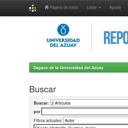
Página de inicio
Listar
Ayuda
Skip
navigation
Dspace de la Universidad del Azuay
Buscar
Buscar:
por
Filtros actuales: