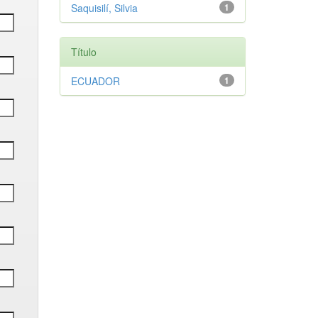
Saquisilí, Silvia
1
Título
ECUADOR
1