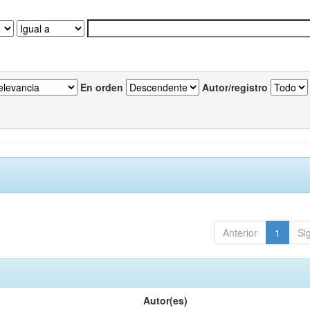
En orden
Autor/registro
Anterior
1
Si
Autor(es)