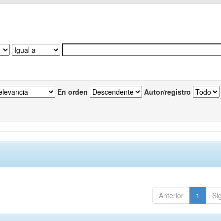
En orden
Autor/registro
Anterior
1
Si