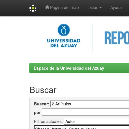
Página de inicio
Listar
Ayuda
Skip
navigation
Dspace de la Universidad del Azuay
Buscar
Buscar:
por
Filtros actuales: