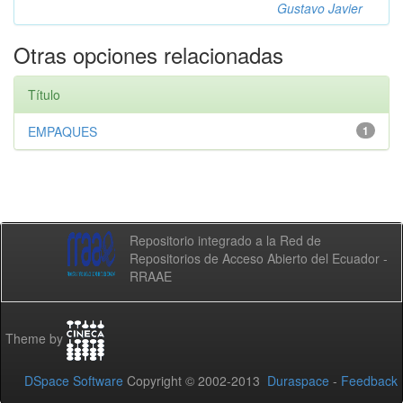
Gustavo Javier
Otras opciones relacionadas
Título
EMPAQUES
1
Repositorio integrado a la Red de
Repositorios de Acceso Abierto del Ecuador -
RRAAE
Theme by
DSpace Software
Copyright © 2002-2013
Duraspace
-
Feedback