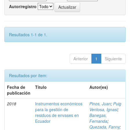
Autor/registro
Resultados 1-1 de 1.
Anterior
1
Siguiente
Resultados por ítem:
Fecha de
Título
Autor(es)
publicación
2018
Instrumentos económicos
Pinos, Juan
;
Puig
para la gestión de
Ventosa, Ignasi
;
residuos de envases en
Banegas,
Ecuador
Fernanda
;
Quezada, Fanny
;