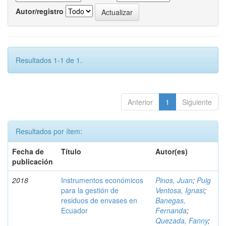
Autor/registro
Resultados 1-1 de 1.
Anterior
1
Siguiente
Resultados por ítem:
Fecha de
Título
Autor(es)
publicación
2018
Instrumentos económicos
Pinos, Juan
;
Puig
para la gestión de
Ventosa, Ignasi
;
residuos de envases en
Banegas,
Ecuador
Fernanda
;
Quezada, Fanny
;