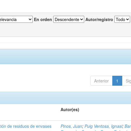
En orden
Autor/registro
Anterior
1
Si
Autor(es)
tión de residuos de envases
Pinos, Juan
;
Puig Ventosa, Ignasi
;
Ba