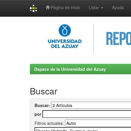
Página de inicio
Listar
Ayuda
Skip
navigation
Dspace de la Universidad del Azuay
Buscar
Buscar:
por
Filtros actuales: