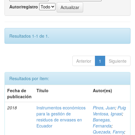
Autor/registro
Resultados 1-1 de 1.
Anterior
1
Siguiente
Resultados por ítem:
Fecha de
Título
Autor(es)
publicación
2018
Instrumentos económicos
Pinos, Juan
;
Puig
para la gestión de
Ventosa, Ignasi
;
residuos de envases en
Banegas,
Ecuador
Fernanda
;
Quezada, Fanny
;