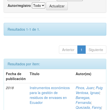
Autor/registro
Resultados 1-1 de 1.
Anterior
1
Siguiente
Resultados por ítem:
Fecha de
Título
Autor(es)
publicación
2018
Instrumentos económicos
Pinos, Juan
;
Puig
para la gestión de
Ventosa, Ignasi
;
residuos de envases en
Banegas,
Ecuador
Fernanda
;
Quezada, Fanny
;