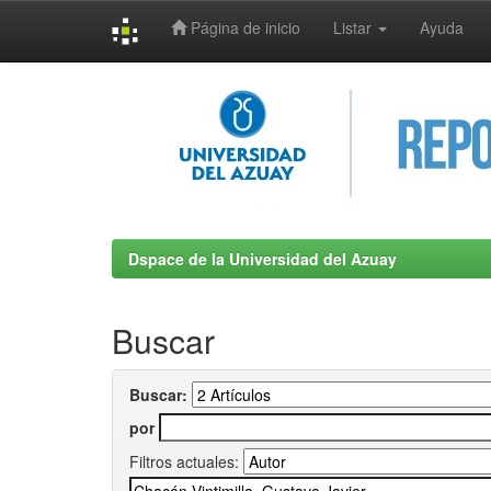
Página de inicio
Listar
Ayuda
Skip
navigation
Dspace de la Universidad del Azuay
Buscar
Buscar:
por
Filtros actuales: