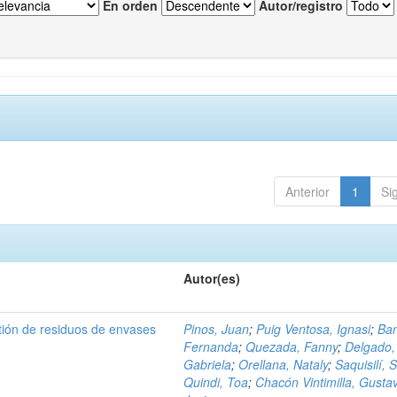
En orden
Autor/registro
Anterior
1
Si
Autor(es)
tión de residuos de envases
Pinos, Juan
;
Puig Ventosa, Ignasi
;
Ba
Fernanda
;
Quezada, Fanny
;
Delgado,
Gabriela
;
Orellana, Nataly
;
Saquisilí, S
Quindi, Toa
;
Chacón Vintimilla, Gusta