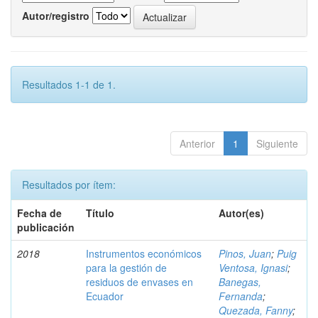
Autor/registro
Resultados 1-1 de 1.
Anterior
1
Siguiente
Resultados por ítem:
Fecha de
Título
Autor(es)
publicación
2018
Instrumentos económicos
Pinos, Juan
;
Puig
para la gestión de
Ventosa, Ignasi
;
residuos de envases en
Banegas,
Ecuador
Fernanda
;
Quezada, Fanny
;