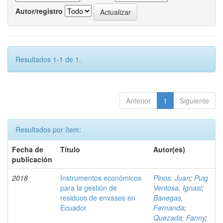
Autor/registro
Resultados 1-1 de 1.
Anterior
1
Siguiente
Resultados por ítem:
Fecha de
Título
Autor(es)
publicación
2018
Instrumentos económicos
Pinos, Juan
;
Puig
para la gestión de
Ventosa, Ignasi
;
residuos de envases en
Banegas,
Ecuador
Fernanda
;
Quezada, Fanny
;