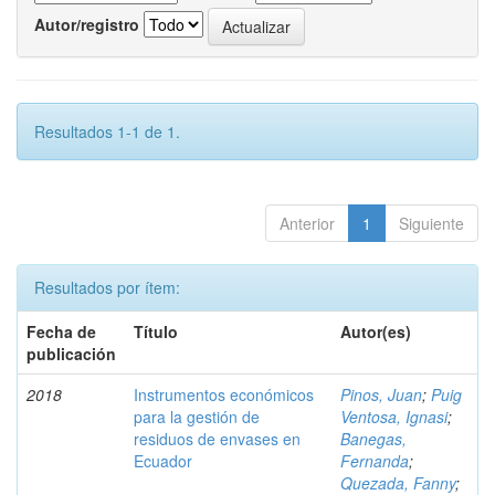
Autor/registro
Resultados 1-1 de 1.
Anterior
1
Siguiente
Resultados por ítem:
Fecha de
Título
Autor(es)
publicación
2018
Instrumentos económicos
Pinos, Juan
;
Puig
para la gestión de
Ventosa, Ignasi
;
residuos de envases en
Banegas,
Ecuador
Fernanda
;
Quezada, Fanny
;