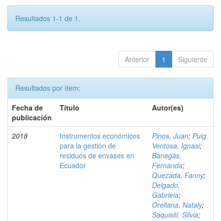
Resultados 1-1 de 1.
Anterior
1
Siguiente
Resultados por ítem:
Fecha de
Título
Autor(es)
publicación
2018
Instrumentos económicos
Pinos, Juan
;
Puig
para la gestión de
Ventosa, Ignasi
;
residuos de envases en
Banegas,
Ecuador
Fernanda
;
Quezada, Fanny
;
Delgado,
Gabriela
;
Orellana, Nataly
;
Saquisilí, Silvia
;