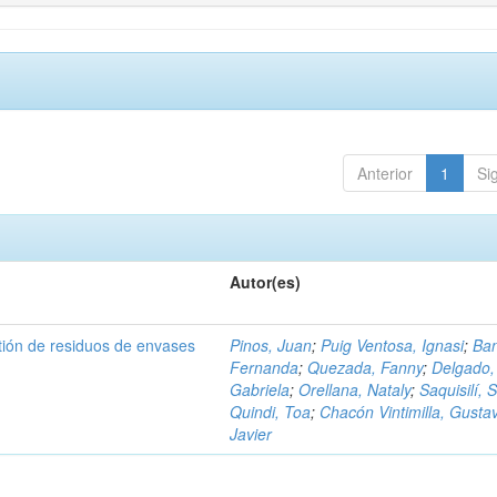
Anterior
1
Si
Autor(es)
tión de residuos de envases
Pinos, Juan
;
Puig Ventosa, Ignasi
;
Ba
Fernanda
;
Quezada, Fanny
;
Delgado,
Gabriela
;
Orellana, Nataly
;
Saquisilí, S
Quindi, Toa
;
Chacón Vintimilla, Gusta
Javier