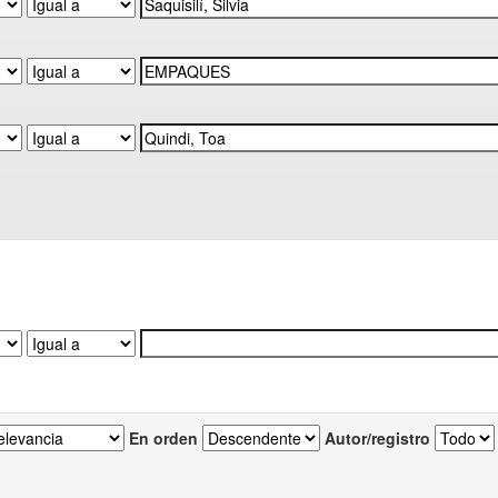
En orden
Autor/registro