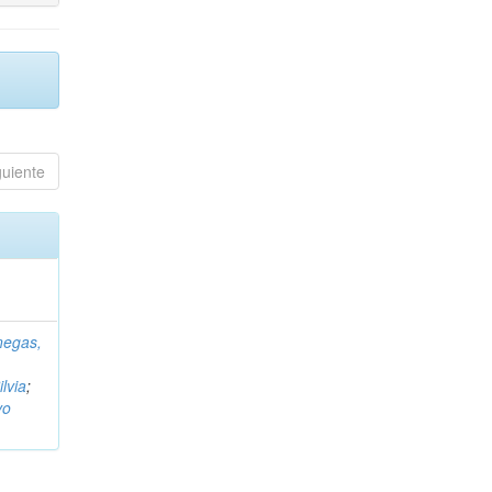
guiente
negas,
ilvia
;
vo