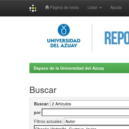
Página de inicio
Listar
Ayuda
Skip
navigation
Dspace de la Universidad del Azuay
Buscar
Buscar:
por
Filtros actuales: