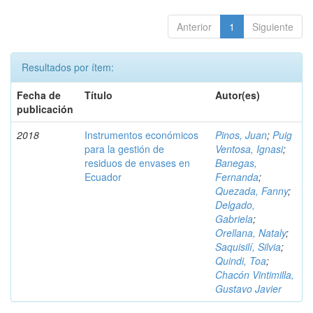
Anterior
1
Siguiente
Resultados por ítem:
Fecha de
Título
Autor(es)
publicación
2018
Instrumentos económicos
Pinos, Juan
;
Puig
para la gestión de
Ventosa, Ignasi
;
residuos de envases en
Banegas,
Ecuador
Fernanda
;
Quezada, Fanny
;
Delgado,
Gabriela
;
Orellana, Nataly
;
Saquisilí, Silvia
;
Quindi, Toa
;
Chacón Vintimilla,
Gustavo Javier