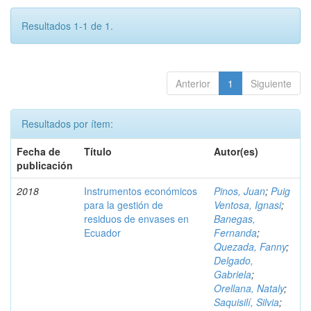
Resultados 1-1 de 1.
Anterior
1
Siguiente
Resultados por ítem:
Fecha de
Título
Autor(es)
publicación
2018
Instrumentos económicos
Pinos, Juan
;
Puig
para la gestión de
Ventosa, Ignasi
;
residuos de envases en
Banegas,
Ecuador
Fernanda
;
Quezada, Fanny
;
Delgado,
Gabriela
;
Orellana, Nataly
;
Saquisilí, Silvia
;