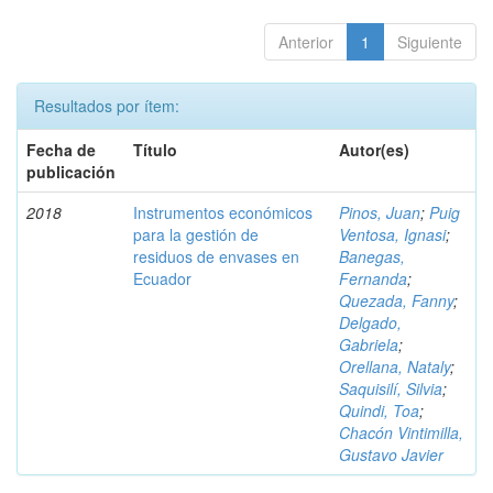
Anterior
1
Siguiente
Resultados por ítem:
Fecha de
Título
Autor(es)
publicación
2018
Instrumentos económicos
Pinos, Juan
;
Puig
para la gestión de
Ventosa, Ignasi
;
residuos de envases en
Banegas,
Ecuador
Fernanda
;
Quezada, Fanny
;
Delgado,
Gabriela
;
Orellana, Nataly
;
Saquisilí, Silvia
;
Quindi, Toa
;
Chacón Vintimilla,
Gustavo Javier