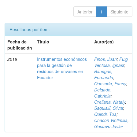
Anterior
1
Siguiente
Resultados por ítem:
Fecha de
Título
Autor(es)
publicación
2018
Instrumentos económicos
Pinos, Juan
;
Puig
para la gestión de
Ventosa, Ignasi
;
residuos de envases en
Banegas,
Ecuador
Fernanda
;
Quezada, Fanny
;
Delgado,
Gabriela
;
Orellana, Nataly
;
Saquisilí, Silvia
;
Quindi, Toa
;
Chacón Vintimilla,
Gustavo Javier