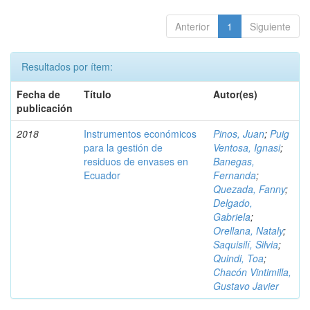
Anterior
1
Siguiente
Resultados por ítem:
Fecha de
Título
Autor(es)
publicación
2018
Instrumentos económicos
Pinos, Juan
;
Puig
para la gestión de
Ventosa, Ignasi
;
residuos de envases en
Banegas,
Ecuador
Fernanda
;
Quezada, Fanny
;
Delgado,
Gabriela
;
Orellana, Nataly
;
Saquisilí, Silvia
;
Quindi, Toa
;
Chacón Vintimilla,
Gustavo Javier