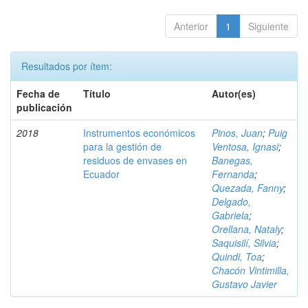
Anterior
1
Siguiente
Resultados por ítem:
Fecha de
Título
Autor(es)
publicación
2018
Instrumentos económicos
Pinos, Juan
;
Puig
para la gestión de
Ventosa, Ignasi
;
residuos de envases en
Banegas,
Ecuador
Fernanda
;
Quezada, Fanny
;
Delgado,
Gabriela
;
Orellana, Nataly
;
Saquisilí, Silvia
;
Quindi, Toa
;
Chacón Vintimilla,
Gustavo Javier