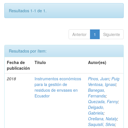
Resultados 1-1 de 1.
Anterior
1
Siguiente
Resultados por ítem:
Fecha de
Título
Autor(es)
publicación
2018
Instrumentos económicos
Pinos, Juan
;
Puig
para la gestión de
Ventosa, Ignasi
;
residuos de envases en
Banegas,
Ecuador
Fernanda
;
Quezada, Fanny
;
Delgado,
Gabriela
;
Orellana, Nataly
;
Saquisilí, Silvia
;