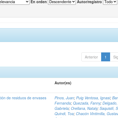
En orden
Autor/registro
Anterior
1
Si
Autor(es)
tión de residuos de envases
Pinos, Juan
;
Puig Ventosa, Ignasi
;
Ba
Fernanda
;
Quezada, Fanny
;
Delgado,
Gabriela
;
Orellana, Nataly
;
Saquisilí, S
Quindi, Toa
;
Chacón Vintimilla, Gusta