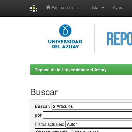
Página de inicio
Listar
Ayuda
Skip
navigation
Dspace de la Universidad del Azuay
Buscar
Buscar:
por
Filtros actuales: