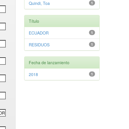
Quindi, Toa
1
Título
ECUADOR
1
RESIDUOS
1
Fecha de lanzamiento
2018
1