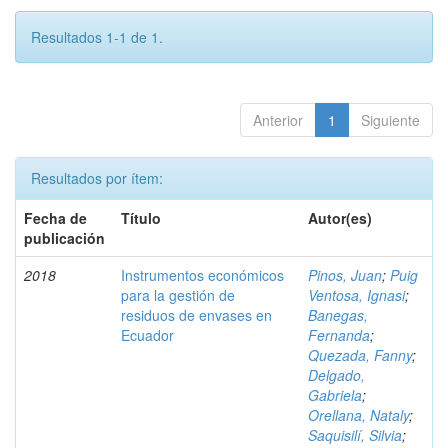
Resultados 1-1 de 1.
Anterior
1
Siguiente
Resultados por ítem:
Fecha de
Título
Autor(es)
publicación
2018
Instrumentos económicos
Pinos, Juan
;
Puig
para la gestión de
Ventosa, Ignasi
;
residuos de envases en
Banegas,
Ecuador
Fernanda
;
Quezada, Fanny
;
Delgado,
Gabriela
;
Orellana, Nataly
;
Saquisilí, Silvia
;