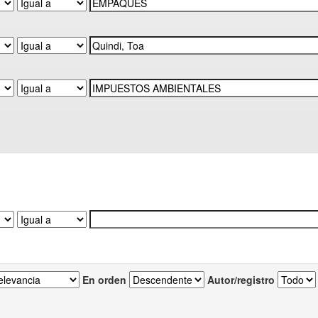
En orden
Autor/registro