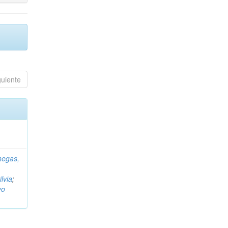
guiente
negas,
ilvia
;
vo