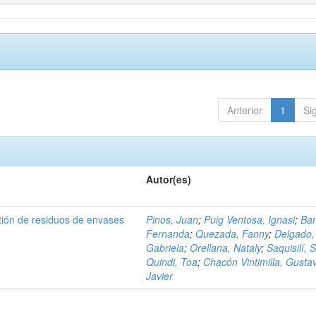
Anterior
1
Si
Autor(es)
tión de residuos de envases
Pinos, Juan
;
Puig Ventosa, Ignasi
;
Ba
Fernanda
;
Quezada, Fanny
;
Delgado,
Gabriela
;
Orellana, Nataly
;
Saquisilí, S
Quindi, Toa
;
Chacón Vintimilla, Gusta
Javier