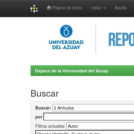
Página de inicio
Listar
Ayuda
Skip
navigation
Dspace de la Universidad del Azuay
Buscar
Buscar:
por
Filtros actuales: