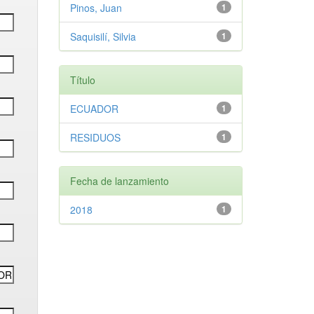
Pinos, Juan
1
Saquisilí, Silvia
1
Título
ECUADOR
1
RESIDUOS
1
Fecha de lanzamiento
2018
1